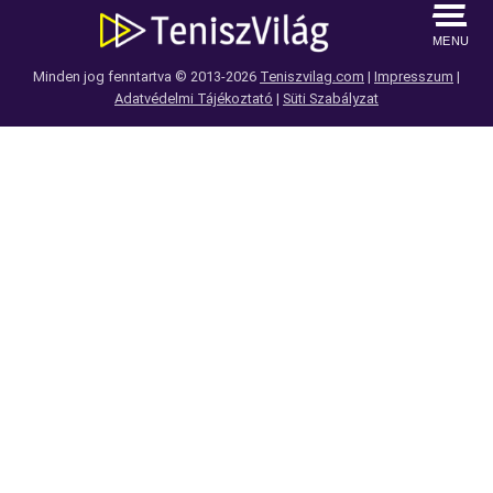
MENU
Minden jog fenntartva © 2013-2026
Teniszvilag.com
|
Impresszum
|
Adatvédelmi Tájékoztató
|
Süti Szabályzat