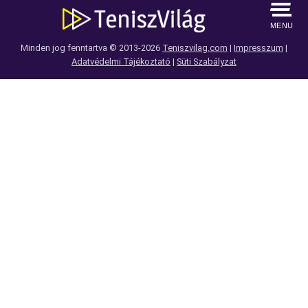
MENU
Minden jog fenntartva © 2013-2026
Teniszvilag.com
|
Impresszum
|
Adatvédelmi Tájékoztató
|
Süti Szabályzat