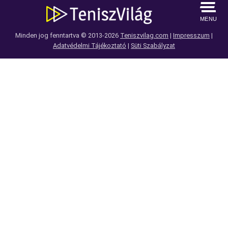
MENU
Minden jog fenntartva © 2013-2026
Teniszvilag.com
|
Impresszum
|
Adatvédelmi Tájékoztató
|
Süti Szabályzat