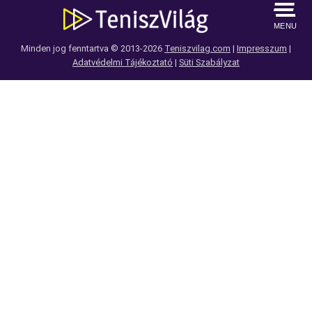
MENU
Minden jog fenntartva © 2013-2026
Teniszvilag.com
|
Impresszum
|
Adatvédelmi Tájékoztató
|
Süti Szabályzat