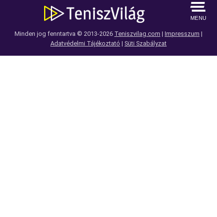
MENU
Minden jog fenntartva © 2013-2026
Teniszvilag.com
|
Impresszum
|
Adatvédelmi Tájékoztató
|
Süti Szabályzat