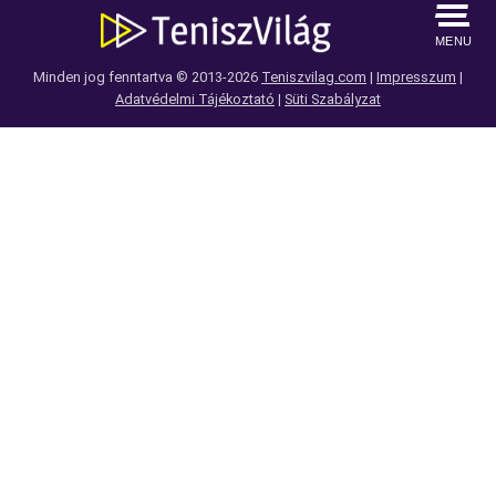
MENU
Minden jog fenntartva © 2013-2026
Teniszvilag.com
|
Impresszum
|
Adatvédelmi Tájékoztató
|
Süti Szabályzat