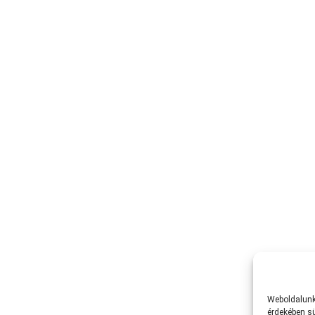
Weboldalunk 
érdekében sü