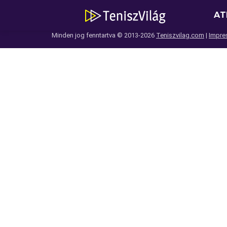
AT
Minden jog fenntartva © 2013-2026
Teniszvilag.com
|
Impre