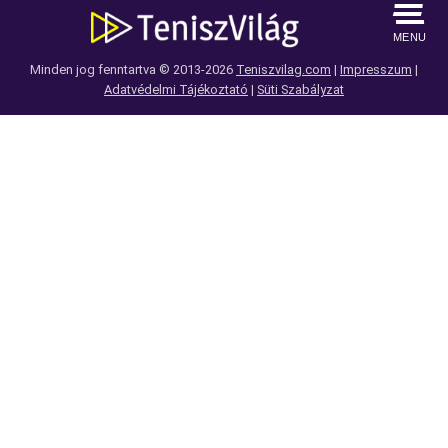
MENU
Minden jog fenntartva © 2013-2026
Teniszvilag.com
|
Impresszum
|
Adatvédelmi Tájékoztató
|
Süti Szabályzat