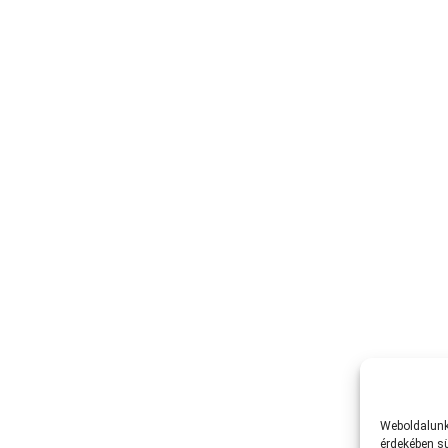
Weboldalunk 
érdekében sü