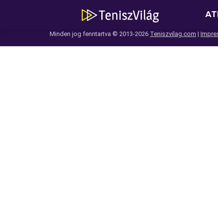
AT
Minden jog fenntartva © 2013-2026
Teniszvilag.com
|
Impre