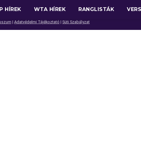
P HÍREK
WTA HÍREK
RANGLISTÁK
VER
sszum
|
Adatvédelmi Tájékoztató
|
Süti Szabályzat