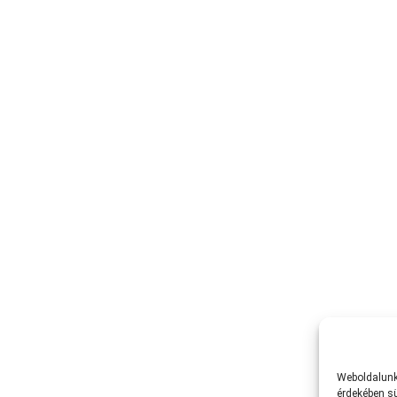
Weboldalunk 
érdekében sü