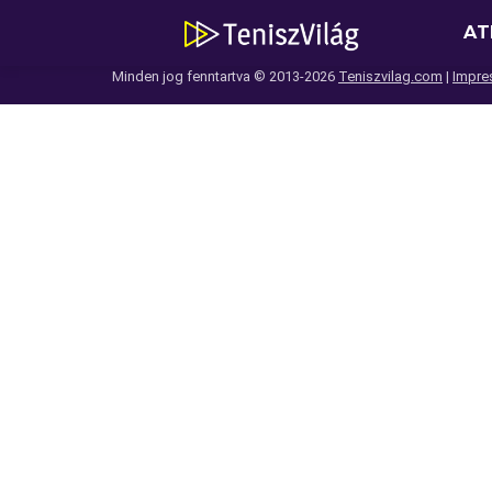
AT
Minden jog fenntartva © 2013-2026
Teniszvilag.com
|
Impre