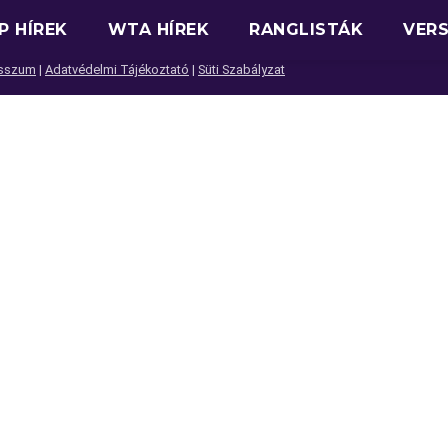
P HÍREK
WTA HÍREK
RANGLISTÁK
VER
sszum
|
Adatvédelmi Tájékoztató
|
Süti Szabályzat