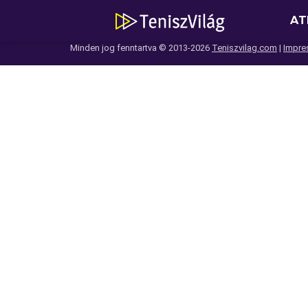
AT
Minden jog fenntartva © 2013-2026
Teniszvilag.com
|
Impre