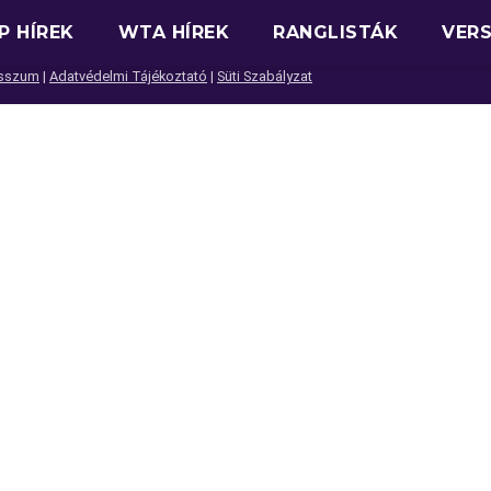
P HÍREK
WTA HÍREK
RANGLISTÁK
VER
sszum
|
Adatvédelmi Tájékoztató
|
Süti Szabályzat