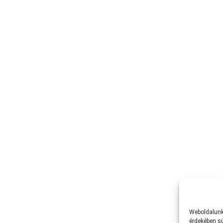
Weboldalunk 
érdekében sü