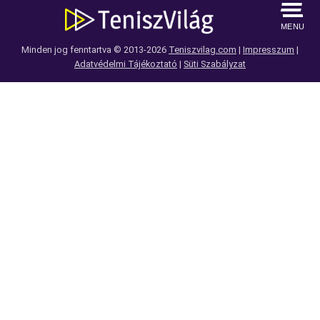
MENU
Minden jog fenntartva © 2013-2026
Teniszvilag.com
|
Impresszum
|
Adatvédelmi Tájékoztató
|
Süti Szabályzat