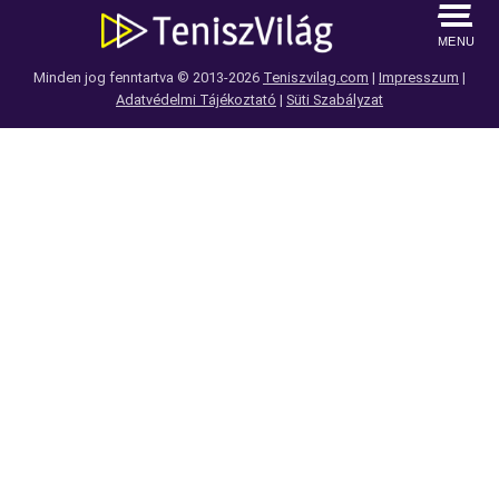
MENU
Minden jog fenntartva © 2013-2026
Teniszvilag.com
|
Impresszum
|
Adatvédelmi Tájékoztató
|
Süti Szabályzat