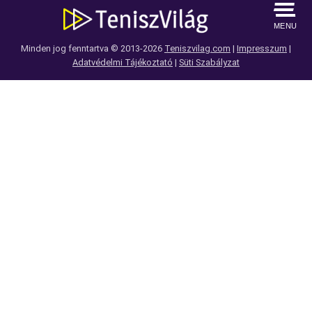
MENU
Minden jog fenntartva © 2013-2026
Teniszvilag.com
|
Impresszum
|
Adatvédelmi Tájékoztató
|
Süti Szabályzat