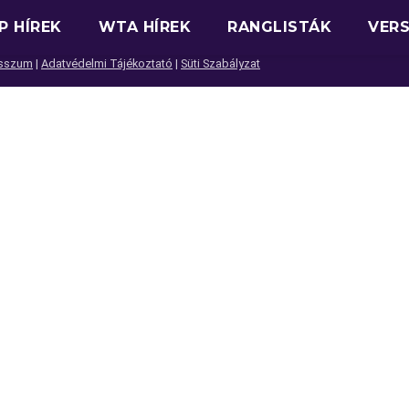
P HÍREK
WTA HÍREK
RANGLISTÁK
VER
sszum
|
Adatvédelmi Tájékoztató
|
Süti Szabályzat