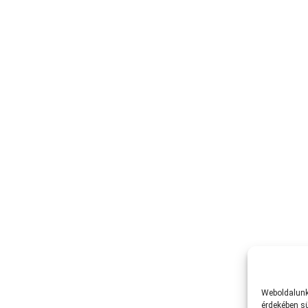
Weboldalunk 
érdekében sü