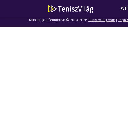
AT
Minden jog fenntartva © 2013-2026
Teniszvilag.com
|
Impre