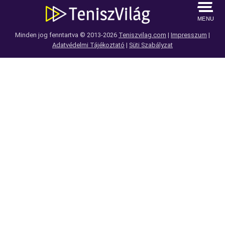
MENU
Minden jog fenntartva © 2013-2026
Teniszvilag.com
|
Impresszum
|
Adatvédelmi Tájékoztató
|
Süti Szabályzat