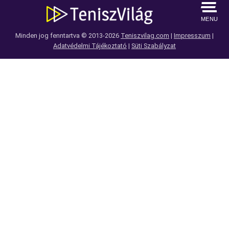
MENU
Minden jog fenntartva © 2013-2026
Teniszvilag.com
|
Impresszum
|
Adatvédelmi Tájékoztató
|
Süti Szabályzat