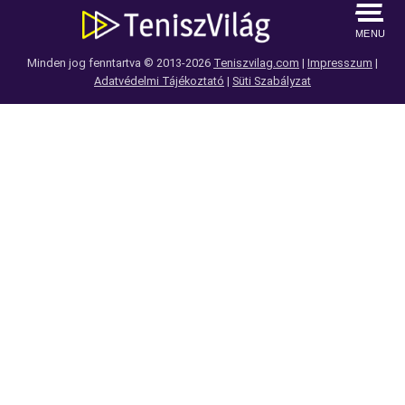
MENU
Minden jog fenntartva © 2013-2026
Teniszvilag.com
|
Impresszum
|
Adatvédelmi Tájékoztató
|
Süti Szabályzat