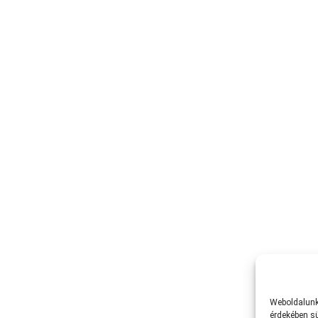
Weboldalunk 
érdekében sü