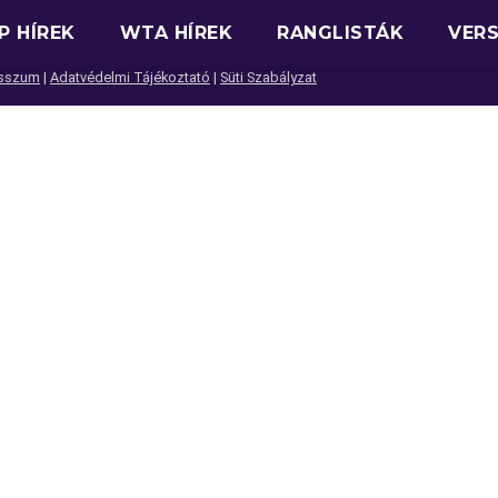
P HÍREK
WTA HÍREK
RANGLISTÁK
VER
sszum
|
Adatvédelmi Tájékoztató
|
Süti Szabályzat