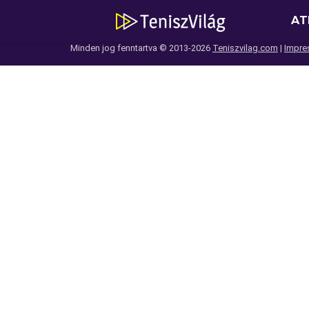
AT
Minden jog fenntartva © 2013-2026
Teniszvilag.com
|
Impre