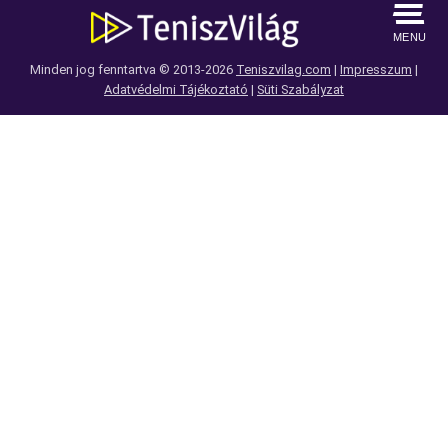
MENU
Minden jog fenntartva © 2013-2026
Teniszvilag.com
|
Impresszum
|
Adatvédelmi Tájékoztató
|
Süti Szabályzat