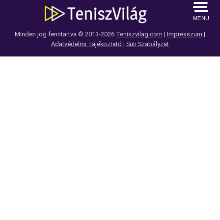
MENU
Minden jog fenntartva © 2013-2026
Teniszvilag.com
|
Impresszum
|
Adatvédelmi Tájékoztató
|
Süti Szabályzat