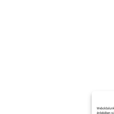
Weboldalunk 
érdekében sü