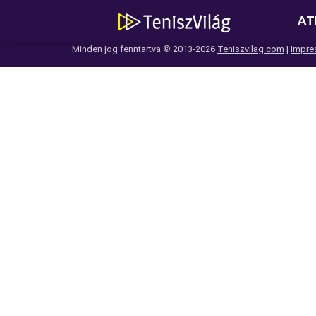
AT
Minden jog fenntartva © 2013-2026
Teniszvilag.com
|
Impre