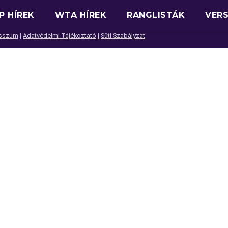
P HÍREK
WTA HÍREK
RANGLISTÁK
VER
sszum
|
Adatvédelmi Tájékoztató
|
Süti Szabályzat