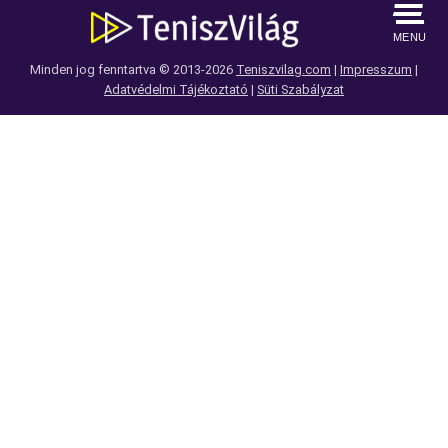
MENU
Minden jog fenntartva © 2013-2026
Teniszvilag.com
|
Impresszum
|
Adatvédelmi Tájékoztató
|
Süti Szabályzat