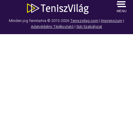
MENU
Minden jog fenntartva © 2013-2026
Teniszvilag.com
|
Impresszum
|
Adatvédelmi Tájékoztató
|
Süti Szabályzat