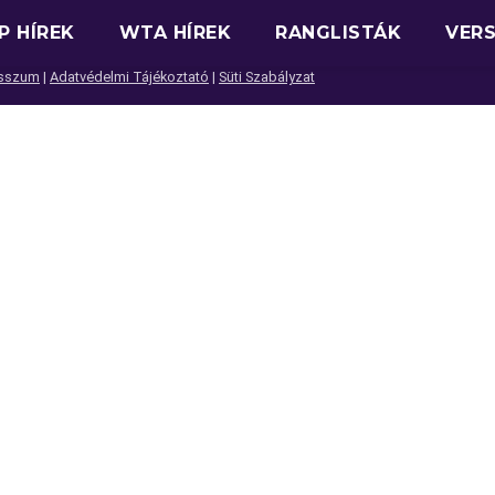
P HÍREK
WTA HÍREK
RANGLISTÁK
VER
sszum
|
Adatvédelmi Tájékoztató
|
Süti Szabályzat