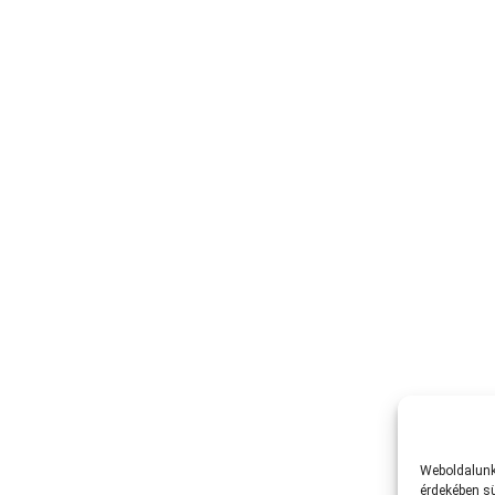
Weboldalunk 
érdekében sü