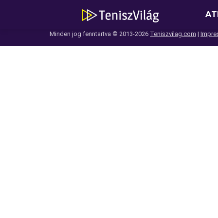
AT
Minden jog fenntartva © 2013-2026
Teniszvilag.com
|
Impre