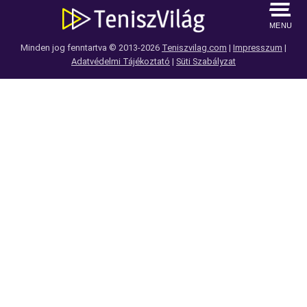
MENU
Minden jog fenntartva © 2013-2026
Teniszvilag.com
|
Impresszum
|
Adatvédelmi Tájékoztató
|
Süti Szabályzat