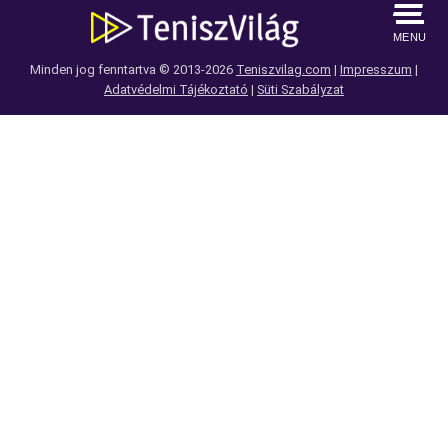
MENU
Minden jog fenntartva © 2013-2026
Teniszvilag.com
|
Impresszum
|
Adatvédelmi Tájékoztató
|
Süti Szabályzat