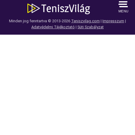
MENU
Minden jog fenntartva © 2013-2026
Teniszvilag.com
|
Impresszum
|
Adatvédelmi Tájékoztató
|
Süti Szabályzat