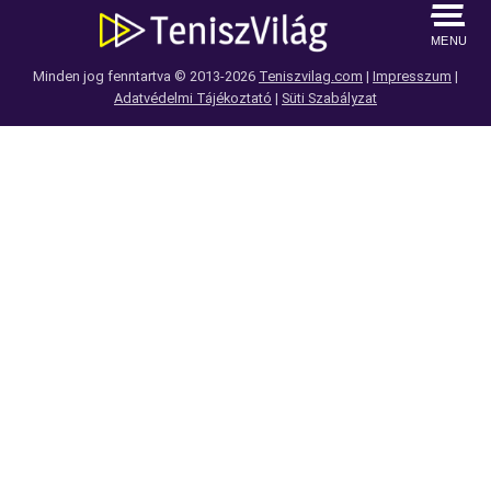
MENU
Minden jog fenntartva © 2013-2026
Teniszvilag.com
|
Impresszum
|
Adatvédelmi Tájékoztató
|
Süti Szabályzat