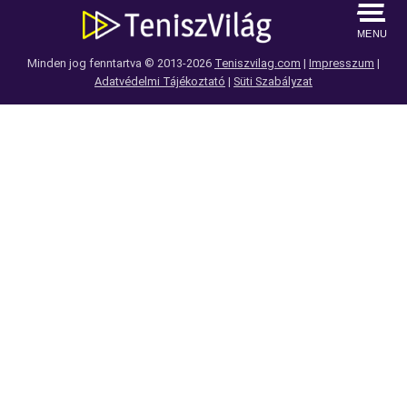
MENU
Minden jog fenntartva © 2013-2026
Teniszvilag.com
|
Impresszum
|
Adatvédelmi Tájékoztató
|
Süti Szabályzat