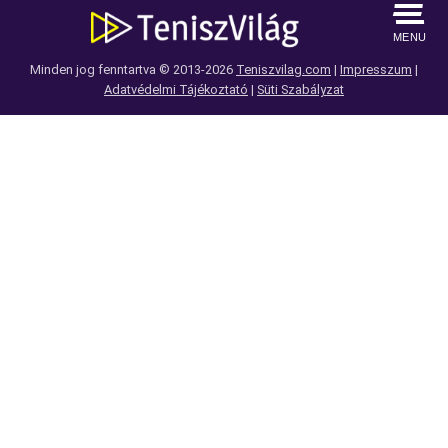
MENU
Minden jog fenntartva © 2013-2026
Teniszvilag.com
|
Impresszum
|
Adatvédelmi Tájékoztató
|
Süti Szabályzat