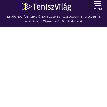
MENU
Minden jog fenntartva © 2013-2026
Teniszvilag.com
|
Impresszum
|
Adatvédelmi Tájékoztató
|
Süti Szabályzat