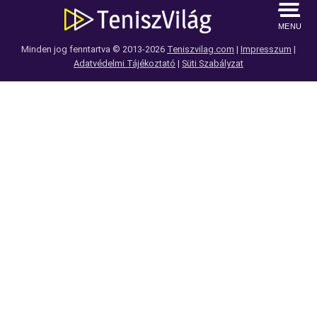
MENU
Minden jog fenntartva © 2013-2026
Teniszvilag.com
|
Impresszum
|
Adatvédelmi Tájékoztató
|
Süti Szabályzat