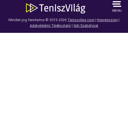
MENU
Minden jog fenntartva © 2013-2026
Teniszvilag.com
|
Impresszum
|
Adatvédelmi Tájékoztató
|
Süti Szabályzat