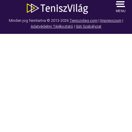
MENU
Minden jog fenntartva © 2013-2026
Teniszvilag.com
|
Impresszum
|
Adatvédelmi Tájékoztató
|
Süti Szabályzat