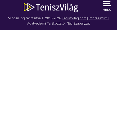
MENU
Minden jog fenntartva © 2013-2026
Teniszvilag.com
|
Impresszum
|
Adatvédelmi Tájékoztató
|
Süti Szabályzat