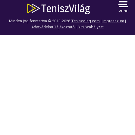
MENU
Minden jog fenntartva © 2013-2026
Teniszvilag.com
|
Impresszum
|
Adatvédelmi Tájékoztató
|
Süti Szabályzat