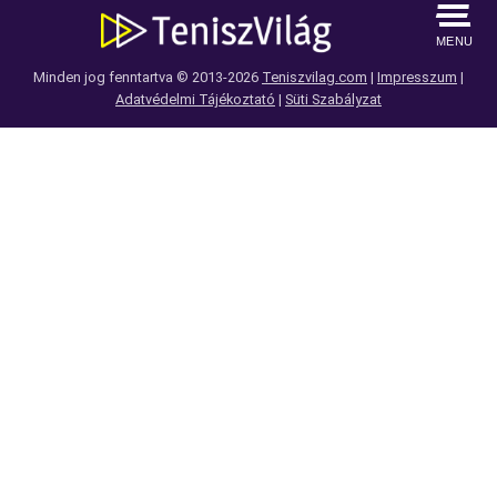
MENU
Minden jog fenntartva © 2013-2026
Teniszvilag.com
|
Impresszum
|
Adatvédelmi Tájékoztató
|
Süti Szabályzat