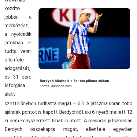
kezdte
jobban a
mérkőzést,
a nyolcadik
játékban el
tudta venni
ellenfele
adogatását,
és 31 perc
Berdych hibázott a fontos pillanatokban
leforgása
Forrás: ausopen.com
alatt
szettelőnyben tudhatta magát – 6:3. A játszma során több
ajándék pontot is kapott Berdychtől, aki 6 nyerő mellett 12
ki nem kényszerített hibát is ütött. A második játszmában
Berdych összekapta magát, ellenfele egyetlen