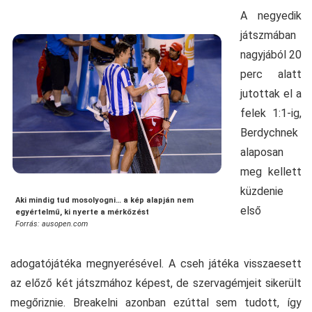
A negyedik
játszmában
nagyjából 20
perc alatt
jutottak el a
felek 1:1-ig,
Berdychnek
alaposan
meg kellett
küzdenie
Aki mindig tud mosolyogni… a kép alapján nem
első
egyértelmű, ki nyerte a mérkőzést
Forrás: ausopen.com
adogatójátéka megnyerésével. A cseh játéka visszaesett
az előző két játszmához képest, de szervagémjeit sikerült
megőriznie. Breakelni azonban ezúttal sem tudott, így