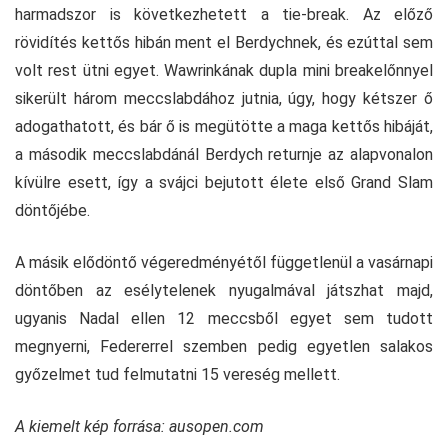
harmadszor is következhetett a tie-break. Az előző
rövidítés kettős hibán ment el Berdychnek, és ezúttal sem
volt rest ütni egyet. Wawrinkának dupla mini breakelőnnyel
sikerült három meccslabdához jutnia, úgy, hogy kétszer ő
adogathatott, és bár ő is megütötte a maga kettős hibáját,
a második meccslabdánál Berdych returnje az alapvonalon
kívülre esett, így a svájci bejutott élete első Grand Slam
döntőjébe.
A másik elődöntő végeredményétől függetlenül a vasárnapi
döntőben az esélytelenek nyugalmával játszhat majd,
ugyanis Nadal ellen 12 meccsből egyet sem tudott
megnyerni, Federerrel szemben pedig egyetlen salakos
győzelmet tud felmutatni 15 vereség mellett.
A kiemelt kép forrása: ausopen.com