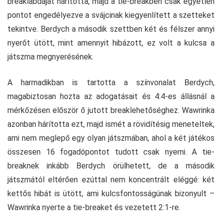
breaklabdáját hárította, majd a tie-breakben csak egyetlen
pontot engedélyezve a svájcinak kiegyenlített a szetteket
tekintve. Berdych a második szettben két és félszer annyi
nyerőt ütött, mint amennyit hibázott, ez volt a kulcsa a
játszma megnyerésének.
A harmadikban is tartotta a színvonalat Berdych,
magabiztosan hozta az adogatásait és 4:4-es állásnál a
mérkőzésen először ő jutott breaklehetőséghez. Wawrinka
azonban hárította ezt, majd ismét a rövidítésig meneteltek,
ami nem meglepő egy olyan játszmában, ahol a két játékos
összesen 16 fogadópontot tudott csak nyerni. A tie-
breaknek inkább Berdych örülhetett, de a második
játszmától eltérően ezúttal nem koncentrált eléggé: két
kettős hibát is ütött, ami kulcsfontosságúnak bizonyult –
Wawrinka nyerte a tie-breaket és vezetett 2:1-re.