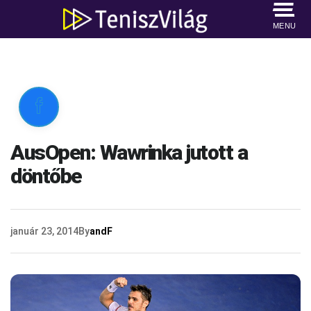
MENU

AusOpen: Wawrinka jutott a
döntőbe
január 23, 2014
By
andF