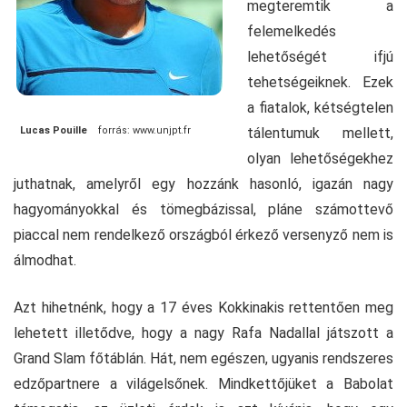
megteremtik a
felemelkedés
lehetőségét ifjú
tehetségeiknek. Ezek
a fiatalok, kétségtelen
Lucas Pouille
forrás: www.unjpt.fr
tálentumuk mellett,
olyan lehetőségekhez
juthatnak, amelyről egy hozzánk hasonló, igazán nagy
hagyományokkal és tömegbázissal, pláne számottevő
piaccal nem rendelkező országból érkező versenyző nem is
álmodhat.
Azt hihetnénk, hogy a 17 éves Kokkinakis rettentően meg
lehetett illetődve, hogy a nagy Rafa Nadallal játszott a
Grand Slam főtáblán. Hát, nem egészen, ugyanis rendszeres
edzőpartnere a világelsőnek. Mindkettőjüket a Babolat