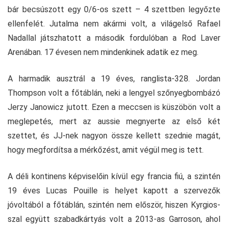
bár becsúszott egy 0/6-os szett – 4 szettben legyőzte
ellenfelét. Jutalma nem akármi volt, a világelső Rafael
Nadallal játszhatott a második fordulóban a Rod Laver
Arenában. 17 évesen nem mindenkinek adatik ez meg.
A harmadik ausztrál a 19 éves, ranglista-328. Jordan
Thompson volt a főtáblán, neki a lengyel szőnyegbombázó
Jerzy Janowicz jutott. Ezen a meccsen is küszöbön volt a
meglepetés, mert az aussie megnyerte az első két
szettet, és JJ-nek nagyon össze kellett szednie magát,
hogy megfordítsa a mérkőzést, amit végül meg is tett.
A déli kontinens képviselőin kívül egy francia fiú, a szintén
19 éves Lucas Pouille is helyet kapott a szervezők
jóvoltából a főtáblán, szintén nem először, hiszen Kyrgios-
szal együtt szabadkártyás volt a 2013-as Garroson, ahol