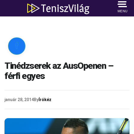
MENU

Tinédzserek az AusOpenen –
férfi egyes
január 28, 2014
By
Írókéz