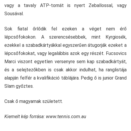
vagy a tavaly ATP-tornát is nyert Zeballossal, vagy
Sousával.
Sok fiatal őrlődik fel ezeken a véget nem érő
lépcsőfokokon. A szerencsésebbek, mint Kyrgiosék,
ezekkel a szabadkártyákkal egyszerűen átugorják ezeket a
lépcsőfokokat, vagy legalábbis azok egy részét. Fucsovics
Marci viszont egyetlen versenyre sem kap szabadkártyát,
és a selejtezőkben is csak akkor indulhat, ha ranglistája
alapján felfér a kvalifikáció táblájára. Pedig ő is junior Grand
Slam győztes.
Csak ő magyarnak született.
Kiemelt kép forrása: www.tennis.com.au