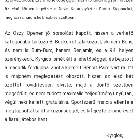
a
z első körben legyőzte a Davis Kupa győztes Radek Stepaneket,
méghozzá három tie break-es szettben.
Az Ozzy Openen jó sorsolást kapott, hiszen a verhető
kategóriába tartozó B. Beckerrel találkozott, aki nem Boris,
és nem is Bum-Bum, hanem Benjamin, és a 94. helyen
szerénykedik. Kyrgios ismét élt a lehetőséggel, és bejutott
a második fordulóba, ahol a kiemelt Benoit Paire várt rá. Itt
is majdnem meglepetést okozott, hiszen az első két
szettet rövidítésben elvitte, majd a döntő szettben
megsérült, és nem tudott maximális teljesítményt nyújtani,
végül neki kellett gratulálnia. Sportszerű francia ellenfele
megtapsoltatta őt a közönséggel, és kifejezte elismerését
a fiatal játékos iránt.
Kyrgios,