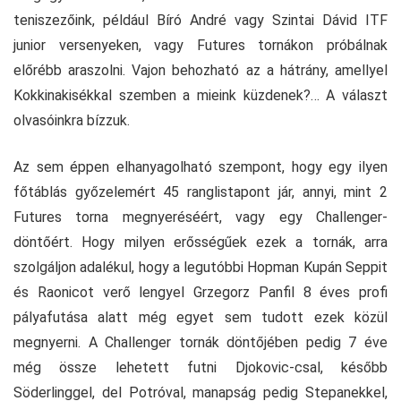
teniszezőink, például Bíró André vagy Szintai Dávid ITF
junior versenyeken, vagy Futures tornákon próbálnak
előrébb araszolni. Vajon behozható az a hátrány, amellyel
Kokkinakisékkal szemben a mieink küzdenek?… A választ
olvasóinkra bízzuk.
Az sem éppen elhanyagolható szempont, hogy egy ilyen
főtáblás győzelemért 45 ranglistapont jár, annyi, mint 2
Futures torna megnyeréséért, vagy egy Challenger-
döntőért. Hogy milyen erősségűek ezek a tornák, arra
szolgáljon adalékul, hogy a legutóbbi Hopman Kupán Seppit
és Raonicot verő lengyel Grzegorz Panfil 8 éves profi
pályafutása alatt még egyet sem tudott ezek közül
megnyerni. A Challenger tornák döntőjében pedig 7 éve
még össze lehetett futni Djokovic-csal, később
Söderlinggel, del Potróval, manapság pedig Stepanekkel,