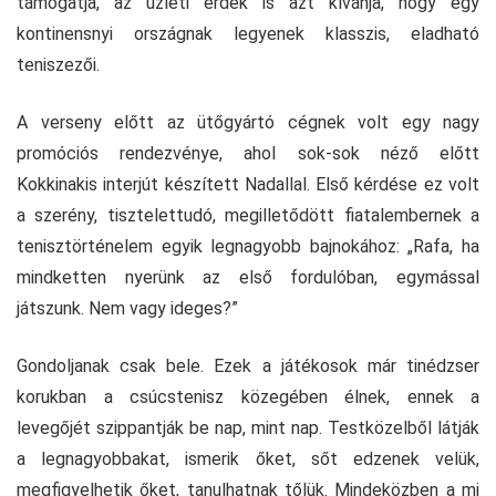
támogatja, az üzleti érdek is azt kívánja, hogy egy
kontinensnyi országnak legyenek klasszis, eladható
teniszezői.
A verseny előtt az ütőgyártó cégnek volt egy nagy
promóciós rendezvénye, ahol sok-sok néző előtt
Kokkinakis interjút készített Nadallal. Első kérdése ez volt
a szerény, tisztelettudó, megilletődött fiatalembernek a
tenisztörténelem egyik legnagyobb bajnokához: „Rafa, ha
mindketten nyerünk az első fordulóban, egymással
játszunk. Nem vagy ideges?”
Gondoljanak csak bele. Ezek a játékosok már tinédzser
korukban a csúcstenisz közegében élnek, ennek a
levegőjét szippantják be nap, mint nap. Testközelből látják
a legnagyobbakat, ismerik őket, sőt edzenek velük,
megfigyelhetik őket, tanulhatnak tőlük. Mindeközben a mi