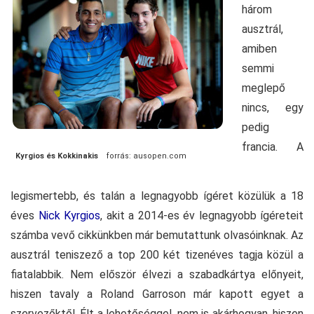
három
ausztrál,
amiben
semmi
meglepő
nincs, egy
pedig
francia. A
Kyrgios és Kokkinakis
forrás: ausopen.com
legismertebb, és talán a legnagyobb ígéret közülük a 18
éves
Nick Kyrgios
, akit a 2014-es év legnagyobb ígéreteit
számba vevő cikkünkben már bemutattunk olvasóinknak. Az
ausztrál teniszező a top 200 két tizenéves tagja közül a
fiatalabbik. Nem először élvezi a szabadkártya előnyeit,
hiszen tavaly a Roland Garroson már kapott egyet a
szervezőktől. Élt a lehetőséggel, nem is akárhogyan, hiszen