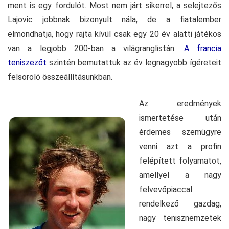
ment is egy fordulót. Most nem járt sikerrel, a selejtezős
Lajovic jobbnak bizonyult nála, de a fiatalember
elmondhatja, hogy rajta kívül csak egy 20 év alatti játékos
van a legjobb 200-ban a világranglistán.
A francia
teniszezőt
szintén bemutattuk az év legnagyobb ígéreteit
felsoroló összeállításunkban.
Az eredmények
ismertetése után
érdemes szemügyre
venni azt a profin
felépített folyamatot,
amellyel a nagy
felvevőpiaccal
rendelkező gazdag,
nagy tenisznemzetek