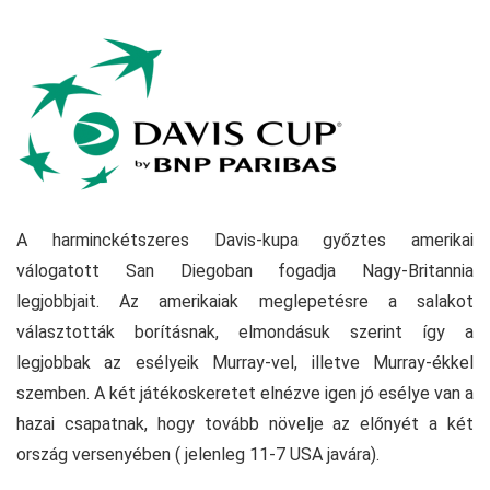
A harminckétszeres Davis-kupa győztes amerikai
válogatott San Diegoban fogadja Nagy-Britannia
legjobbjait. Az amerikaiak meglepetésre a salakot
választották borításnak, elmondásuk szerint így a
legjobbak az esélyeik Murray-vel, illetve Murray-ékkel
szemben. A két játékoskeretet elnézve igen jó esélye van a
hazai csapatnak, hogy tovább növelje az előnyét a két
ország versenyében ( jelenleg 11-7 USA javára).