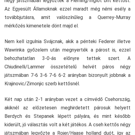
négy játszmában legyőzték a Fleming/Inglot brit kettőst.
Az Egyesült Államoknak ezzel maradt még némi esély a
továbbjutásra, amit valószínűleg a Querrey-Murray
mérkőzés kimenetele dönt majd el.
Nem kell izgulnia Svájcnak, akik a pénteki Federer illetve
Wawrinka győzelem után megnyerték a párost is, ezzel
behozhatatlan 3-0-ás előnyre tettek szert. A
Chiudinelli/Lammer összetételű helvét páros négy
játszmában 7-6 3-6 7-6 6-2 arányban bizonyult jobbnak a
Krajinovic/Zimonjic szerb kettősnél.
Két nap után 2-1 arányban vezet a címvédő Csehország,
akiknél az előzetesen meghirdetett párosuk helyett
Berdych és Stepanek lépett pályára, és mint később
kiderült, jó választás volt a két játékos. A cseh kettős négy
játszmában legyőzte a Rojer/Haase holland duót, így az