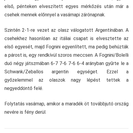
első, pénteken elveszített egyes mérkőzés után már a
csehek mennek előnnyel a vasárnapi zárónapnak.
Szintén 2-1-re vezet az olasz válogatott Argentínában. A
csehekhez hasonlóan az itáliai csapat is elvesztette az
első egyesét, majd Fognini egyenlített, ma pedig behúzták
a párost is, egy rendkívül szoros meccsen. A Fognini/Bolelli
duó négy játszmában 6-7 7-6 7-6 6-4 arányban gyűrte le a
Schwank/Zeballos argentin egységet. Ezzel a
győzelemmel az olaszok nagy lépést tettek a
negyeddöntő felé.
Folytatás vasárnap, amikor a maradék öt továbbjutó ország
nevére is fény derül.