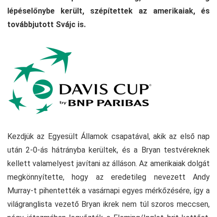
lépéselőnybe került, szépítettek az amerikaiak, és
továbbjutott Svájc is.
Kezdjük az Egyesült Államok csapatával, akik az első nap
után 2-0-ás hátrányba kerültek, és a Bryan testvéreknek
kellett valamelyest javítani az álláson. Az amerikaiak dolgát
megkönnyítette, hogy az eredetileg nevezett Andy
Murray-t pihentették a vasárnapi egyes mérkőzésére, így a
világranglista vezető Bryan ikrek nem túl szoros meccsen,