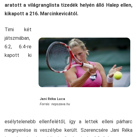
aratott a világranglista tizedék helyén álló Halep ellen,
kikapott a 216. Marcinkevicától.
Timi két
játszmában,
6:2, 6:4-re
kapott ki
Jani Réka Luca
Forrás: nepszava.hu
esélytelenebb ellenfelétől, így a lettek elleni párharc
megnyerése is veszélybe került. Szerencsére Jani Réka