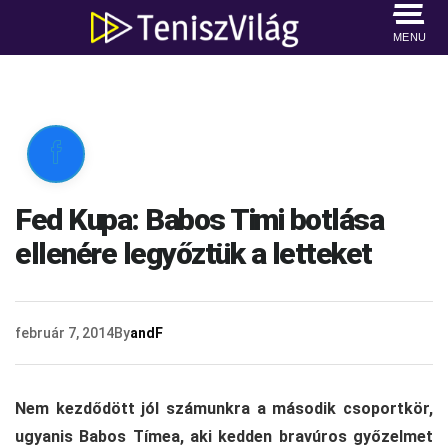
MENU

Fed Kupa: Babos Timi botlása
ellenére legyőztük a letteket
február 7, 2014
By
andF
Nem kezdődött jól számunkra a második csoportkör,
ugyanis Babos Tímea, aki kedden bravúros győzelmet