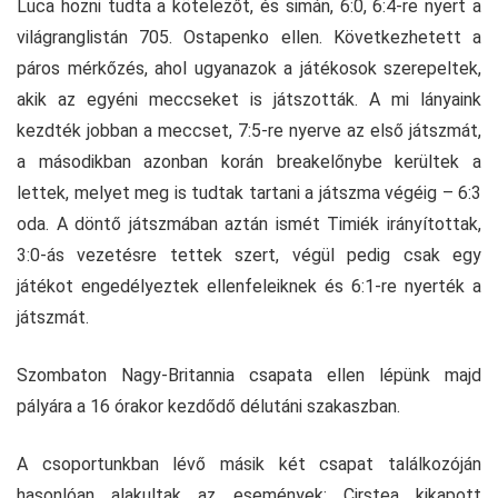
Luca hozni tudta a kötelezőt, és simán, 6:0, 6:4-re nyert a
világranglistán 705. Ostapenko ellen. Következhetett a
páros mérkőzés, ahol ugyanazok a játékosok szerepeltek,
akik az egyéni meccseket is játszották. A mi lányaink
kezdték jobban a meccset, 7:5-re nyerve az első játszmát,
a másodikban azonban korán breakelőnybe kerültek a
lettek, melyet meg is tudtak tartani a játszma végéig – 6:3
oda. A döntő játszmában aztán ismét Timiék irányítottak,
3:0-ás vezetésre tettek szert, végül pedig csak egy
játékot engedélyeztek ellenfeleiknek és 6:1-re nyerték a
játszmát.
Szombaton Nagy-Britannia csapata ellen lépünk majd
pályára a 16 órakor kezdődő délutáni szakaszban.
A csoportunkban lévő másik két csapat találkozóján
hasonlóan alakultak az események: Cirstea kikapott