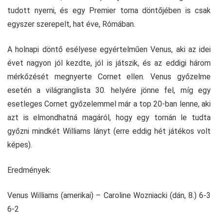
tudott nyerni, és egy Premier torna döntőjében is csak
egyszer szerepelt, hat éve, Rómában.
A holnapi döntő esélyese egyértelműen Venus, aki az idei
évet nagyon jól kezdte, jól is játszik, és az eddigi három
mérkőzését megnyerte Cornet ellen. Venus győzelme
esetén a világranglista 30. helyére jönne fel, míg egy
esetleges Cornet győzelemmel már a top 20-ban lenne, aki
azt is elmondhatná magáról, hogy egy tornán le tudta
győzni mindkét Williams lányt (erre eddig hét játékos volt
képes).
Eredmények:
Venus Williams (amerikai) – Caroline Wozniacki (dán, 8.) 6-3
6-2