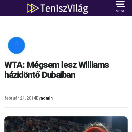
MENU

WTA: Mégsem lesz Williams
házidöntő Dubaiban
február 21, 2014
By
admin