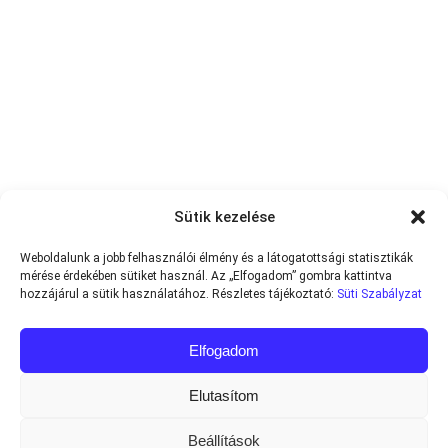
Sütik kezelése
Weboldalunk a jobb felhasználói élmény és a látogatottsági statisztikák
mérése érdekében sütiket használ. Az „Elfogadom” gombra kattintva
hozzájárul a sütik használatához. Részletes tájékoztató:
Süti Szabályzat
Elfogadom
Elutasítom
Beállítások
Minden jog fenntartva © 2013-2026
Teniszvilag.com
|
Impresszum
|