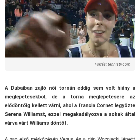
Forrás: tennistv.com
A Dubaiban zajló női tornán eddig sem volt hiány a
meglepetésekből, de a torna meglepetésére az
elődöntőig kellett várni, ahol a francia Cornet legyőzte
Serena Williamst, ezzel megakadályozva a sokak által
várva várt Williams döntőt.
A nap első mérkőzésén Venus, és a dán Wozniacki lépett