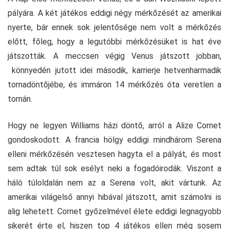
pályára. A két játékos eddigi négy mérkőzését az amerikai
nyerte, bár ennek sok jelentősége nem volt a mérkőzés
előtt, főleg, hogy a legutóbbi mérkőzésüket is hat éve
játszották. A meccsen végig Venus játszott jobban,
könnyedén jutott idei második, karrierje hetvenharmadik
tornadöntőjébe, és immáron 14 mérkőzés óta veretlen a
tornán.
Hogy ne legyen Williams házi döntő, arról a Alize Cornet
gondoskodott. A francia hölgy eddigi mindhárom Serena
elleni mérkőzésén vesztesen hagyta el a pályát, és most
sem adtak túl sok esélyt neki a fogadóirodák. Viszont a
háló túloldalán nem az a Serena volt, akit vártunk. Az
amerikai világelső annyi hibával játszott, amit számolni is
alig lehetett. Cornet győzelmével élete eddigi legnagyobb
sikerét érte el, hiszen top 4 játékos ellen még sosem