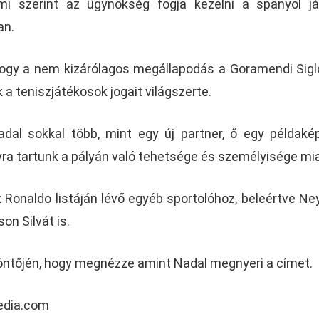
ami szerint az ügynökség fogja kezelni a spanyol j
an.
ogy a nem kizárólagos megállapodás a Goramendi Sigl
k a teniszjátékosok jogait világszerte.
adal sokkal több, mint egy új partner, ő egy példakép
a tartunk a pályán való tehetsége és személyisége miat
k Ronaldo listáján lévő egyéb sportolóhoz, beleértve Ne
on Silvát is.
döntőjén, hogy megnézze amint Nadal megnyeri a címet.
media.com