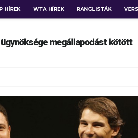
P HÍREK
WTA HÍREK
RANGLISTÁK
VER
 ügynöksége megállapodást kötött