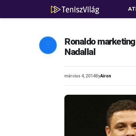
AT
Ronaldo marketing

Nadallal
március 4, 2014
By
Airon