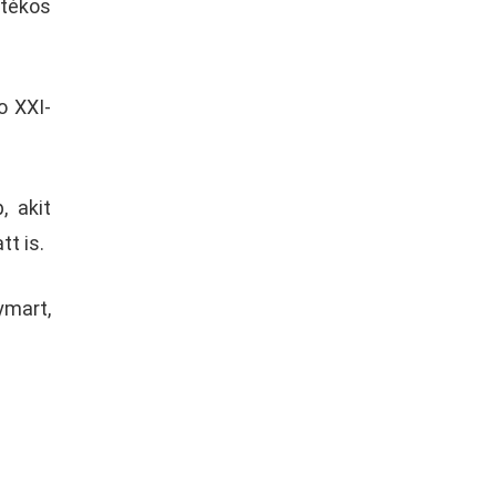
átékos
o XXI-
, akit
t is.
ymart,