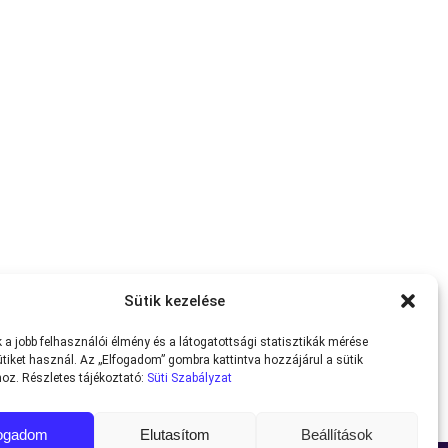
Sütik kezelése
a jobb felhasználói élmény és a látogatottsági statisztikák mérése
tiket használ. Az „Elfogadom” gombra kattintva hozzájárul a sütik
oz. Részletes tájékoztató:
Süti Szabályzat
fogadom
Elutasítom
Beállítások