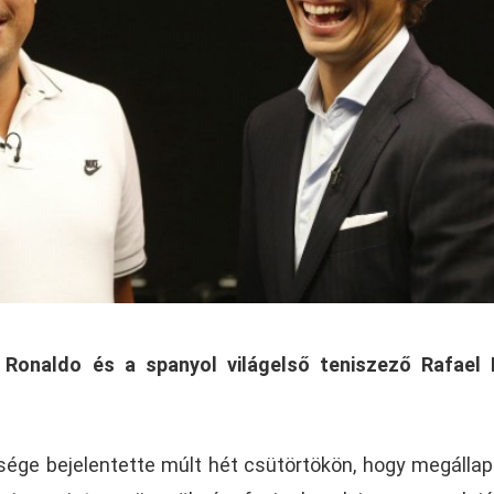
i Ronaldo és a spanyol világelső teniszező Rafael
ége bejelentette múlt hét csütörtökön, hogy megálla