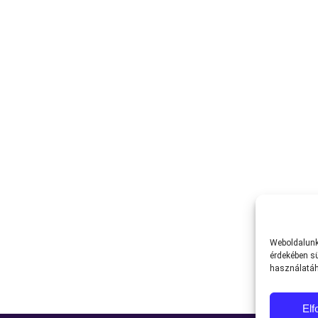
Weboldalunk 
érdekében sü
használatáh
El