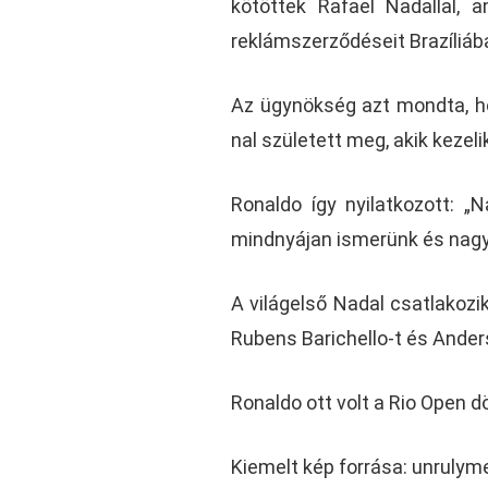
kötöttek Rafael Nadallal, 
reklámszerződéseit Brazíliáb
Az ügynökség azt mondta, h
nal született meg, akik kezeli
Ronaldo így nyilatkozott: „N
mindnyájan ismerünk és nagyr
A világelső Nadal csatlakozi
Rubens Barichello-t és Anders
Ronaldo ott volt a Rio Open 
Kiemelt kép forrása: unruly