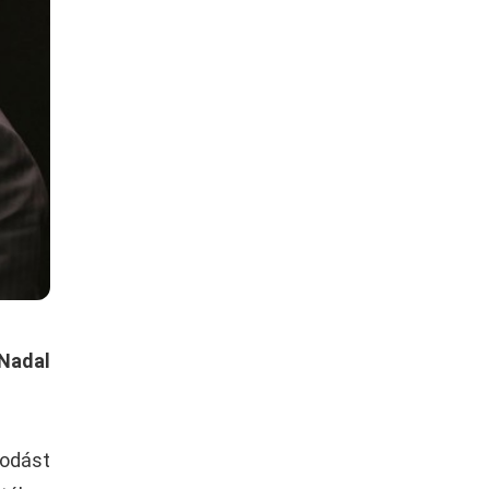
 Nadal
podást