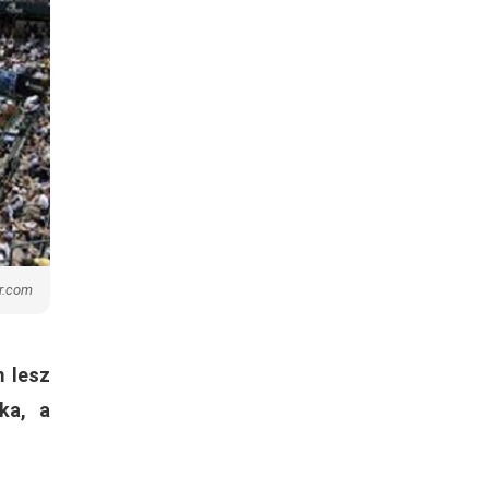
er.com
m lesz
ka, a