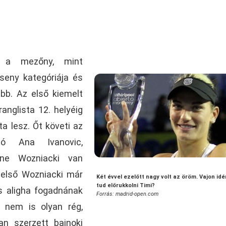
b a mezőny, mint
seny kategóriája és
bb. Az első kiemelt
ranglista 12. helyéig
a lesz. Őt követi az
ló Ana Ivanovic,
ine Wozniacki van
ágelső Wozniacki már
Két évvel ezelőtt nagy volt az öröm. Vajon idé
tud előrukkolni Timi?
és aligha fogadnának
Forrás: madrid-open.com
t nem is olyan rég,
n szerzett bajnoki