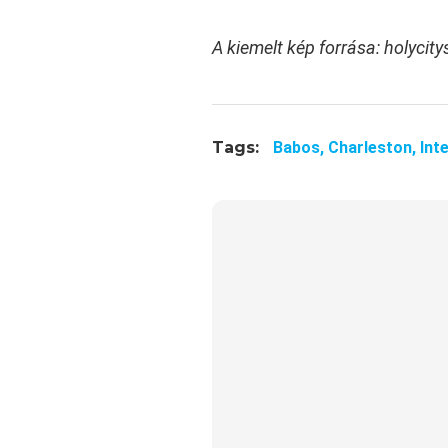
A kiemelt kép forrása: holycit
Tags:
Babos,
Charleston,
Int