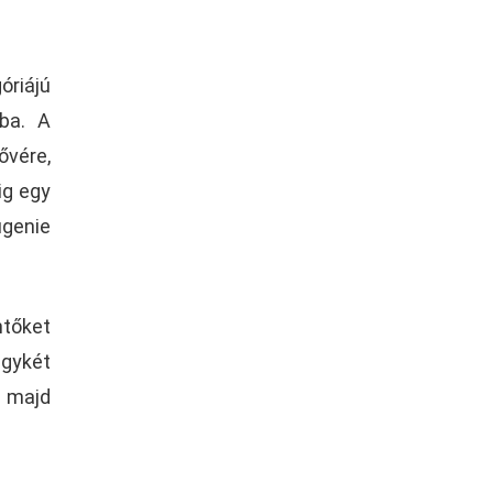
óriájú
ába. A
ővére,
ig egy
ugenie
ntőket
egykét
k majd