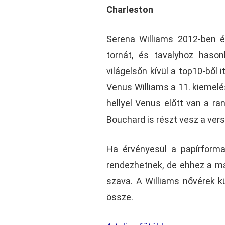
Charleston
Serena Williams 2012-ben é
tornát, és tavalyhoz hason
világelsőn kívül a top10-ből 
Venus Williams a 11. kiemelés
hellyel Venus előtt van a ra
Bouchard is részt vesz a vers
Ha érvényesül a papírforma
rendezhetnek, de ehhez a már
szava. A Williams nővérek kü
össze.