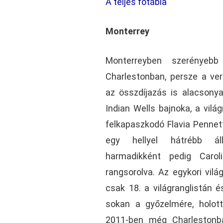
A teljes főtábla
Monterrey
Monterreyben szerényeb
Charlestonban, persze a ver
az összdíjazás is alacsonya
Indian Wells bajnoka, a világ
felkapaszkodó Flavia Pennett
egy hellyel hátrébb ál
harmadikként pedig Carol
rangsorolva. Az egykori vil
csak 18. a világranglistán 
sokan a győzelmére, holot
2011-ben még Charlestonba