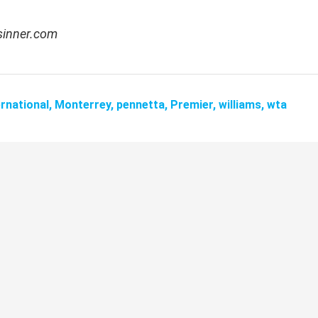
ysinner.com
ernational,
Monterrey,
pennetta,
Premier,
williams,
wta