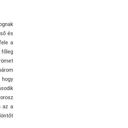
ognak
lső és
fele a
 főleg
örömet
 három
, hogy
ásodik
rorosz
n az a
döntőt