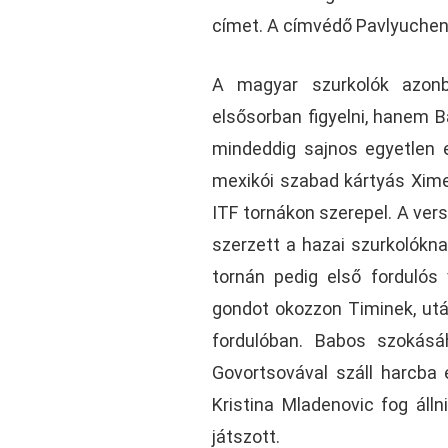
címet. A címvédő Pavlyuchen
A magyar szurkolók azonb
elsősorban figyelni, hanem B
mindeddig sajnos egyetlen e
mexikói szabad kártyás Ximen
ITF tornákon szerepel. A ve
szerzett a hazai szurkolókna
tornán pedig első fordulós
gondot okozzon Timinek, utá
fordulóban. Babos szokásá
Govortsovával száll harcba 
Kristina Mladenovic fog álln
játszott.