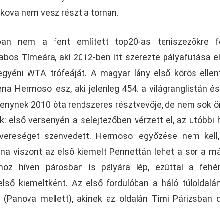
kova nem vesz részt a tornán.
an nem a fent említett top20-as teniszezőkre f
abos Tímeára, aki 2012-ben itt szerezte pályafutása e
gyéni WTA trófeáját. A magyar lány első körös ellen
a Hermoso lesz, aki jelenleg 454. a világranglistán és
rsenynek 2010 óta rendszeres résztvevője, de nem sok 
k: első versenyén a selejtezőben vérzett el, az utóbbi
 vereséget szenvedett. Hermoso legyőzése nem kell
na viszont az első kiemelt Pennettán lehet a sor a m
hoz híven párosban is pályára lép, ezúttal a fehé
első kiemeltként. Az első fordulóban a háló túloldalá
i (Panova mellett), akinek az oldalán Timi Párizsban 