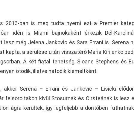
s 2013-ban is meg tudta nyerni ezt a Premier kateg
lóan idén is Miami bajnokaként érkezik Dél-Karolin
itt lesz még Jelena Jankovic és Sara Errani is. Serena n
t kapta, a sérülése után visszatérő Maria Kirilenko ped
ngsorban. A két fiatal tehetség, Sloane Stephens és E
enyen ötödik, illetve hatodik kiemeltként.
, akkor Serena – Errani és Jankovic – Lisicki elődö
 felsoroltakon kívül Stosurnak és Cirsteának is lesz 
lön ágra kerültek, így legfeljebb a döntőben futhatna