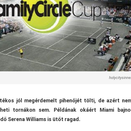
holycitysinn
tékos jól megérdemelt pihenőjét tölti, de azért ne
heti tornákon sem. Példának okáért Miami bajno
dő Serena Williams is ütőt ragad.