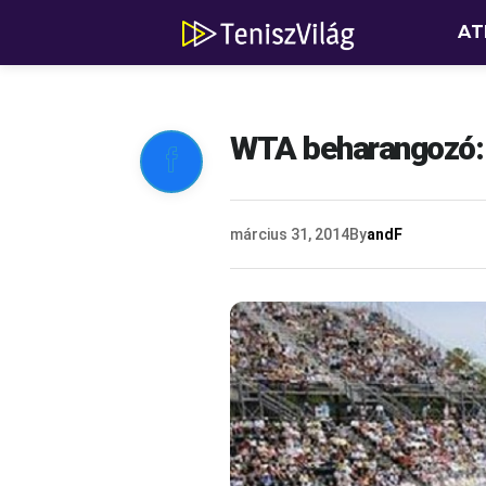
AT
WTA beharangozó: 

március 31, 2014
By
andF