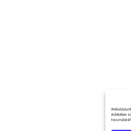
Weboldalunk 
érdekében sü
használatáh