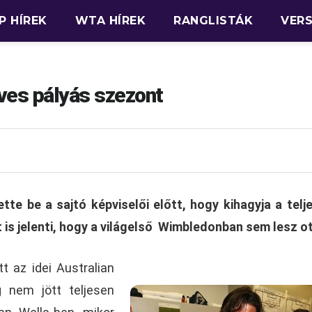
P HÍREK
WTA HÍREK
RANGLISTÁK
VER
üves pályás szezont
te be a sajtó képviselői előtt, hogy kihagyja a telje
 is jelenti, hogy a világelső Wimbledonban sem lesz ot
t az idei Australian
 nem jött teljesen