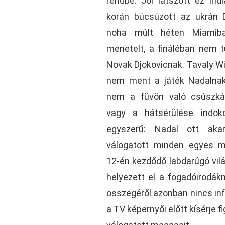
rendbe. Jól látszott ez Ind
korán búcsúzott az ukrán D
noha múlt héten Miamib
menetelt, a fináléban nem tu
Novak Djokovicnak. Tavaly 
nem ment a játék Nadalnak
nem a füvön való csúszkál
vagy a hátsérülése indok
egyszerű: Nadal ott aka
válogatott minden egyes m
12-én kezdődő labdarúgó vil
helyezett el a fogadóirodák
összegéről azonban nincs inf
a TV képernyői előtt kísérje 