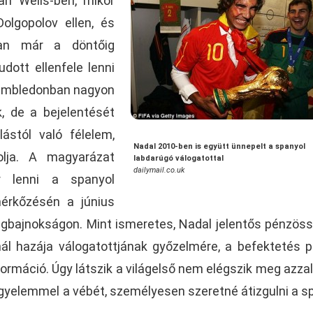
ian Wells-ben, mikor
olgopolov ellen, és
an már a döntőig
dott ellenfele lenni
Wimbledonban nagyon
, de a bejelentését
ástól való félelem,
Nadal 2010-ben is együtt ünnepelt a spanyol
olja. A magyarázat
labdarúgó válogatottal
dailymail.co.uk
r lenni a spanyol
érkőzésén a június
ágbajnokságon. Mint ismeretes, Nadal jelentős pénzös
nál hazája válogatottjának győzelmére, a befektetés 
ormáció. Úgy látszik a világelső nem elégszik meg azzal
figyelemmel a vébét, személyesen szeretné átizgulni a s