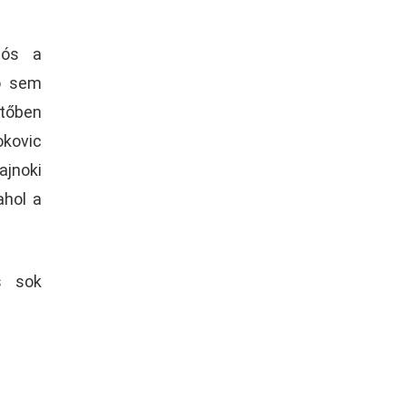
dós a
 ő sem
ntőben
okovic
ajnoki
ahol a
s sok