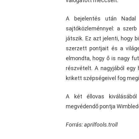
válogatott meccseit.
A bejelentés után Nadal
sajtóközleménnyel: a szerb 
játszik. Ez azt jelenti, hog
szerzett pontjait és a vilá
elmondta, hogy ő is nagy fut
részvételt. A nagyjából egy
krikett szépségeivel fog meg
A két éllovas kiválásából
megvédendő pontja Wimbled
Forrás: aprilfools.troll