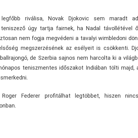
 legfőbb riválisa, Novak Djokovic sem maradt a
teniszező úgy tartja fairnek, ha Nadal távollétével
y biztosan nem fogja megvédeni a tavalyi wimbledoni dö
gelsőség megszerzésének az esélyeit is csökkenti. Dj
ballrajongó, de Szerbia sajnos nem harcolta ki a világb
 hónapos teniszmentes időszakot Indiában tölti majd, 
ismerkedni.
 Roger Federer profitálhat legtöbbet, hiszen ninc
onban.