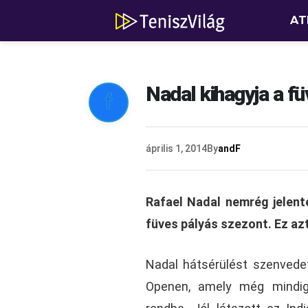
AT
Nadal kihagyja a f

április 1, 2014
By
andF
Rafael Nadal nemrég jelentet
füves pályás szezont. Ez azt
Nadal hátsérülést szenvedet
Openen, amely még mindig