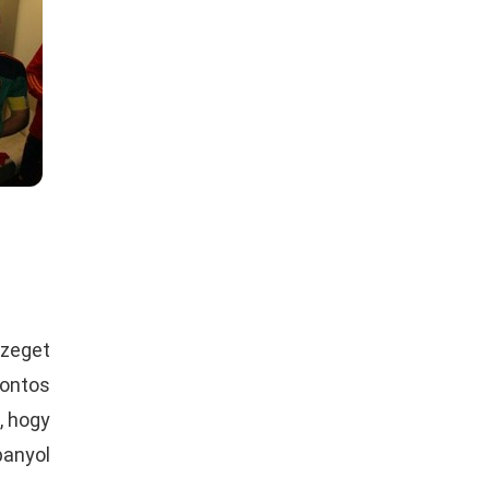
szeget
pontos
, hogy
panyol