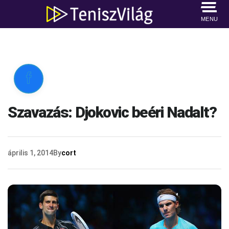
MENU

Szavazás: Djokovic beéri Nadalt?
április 1, 2014
By
cort