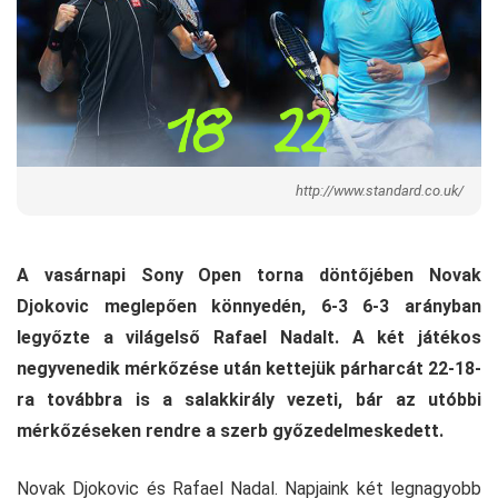
http://www.standard.co.uk/
A vasárnapi Sony Open torna döntőjében Novak
Djokovic meglepően könnyedén, 6-3 6-3 arányban
legyőzte a világelső Rafael Nadalt. A két játékos
negyvenedik mérkőzése után kettejük párharcát 22-18-
ra továbbra is a salakkirály vezeti, bár az utóbbi
mérkőzéseken rendre a szerb győzedelmeskedett.
Novak Djokovic és Rafael Nadal. Napjaink két legnagyobb