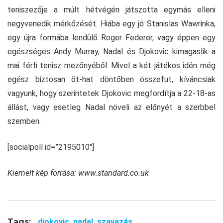
teniszezője a múlt hétvégén játszotta egymás elleni
negyvenedik mérkőzését. Hiába egy jó Stanislas Wawrinka,
egy újra formába lendülő Roger Federer, vagy éppen egy
egészséges Andy Murray, Nadal és Djokovic kimagaslik a
mai férfi tenisz mezőnyéből. Mivel a két játékos idén még
egész biztosan öt-hat döntőben összefut, kíváncsiak
vagyunk, hogy szerintetek Djokovic megfordítja a 22-18-as
állást, vagy esetleg Nadal növeli az előnyét a szerbbel
szemben.
[socialpoll id=”2195010″]
Kiemelt kép forrása: www.standard.co.uk
Tags:
djokovic,
nadal,
szavazás