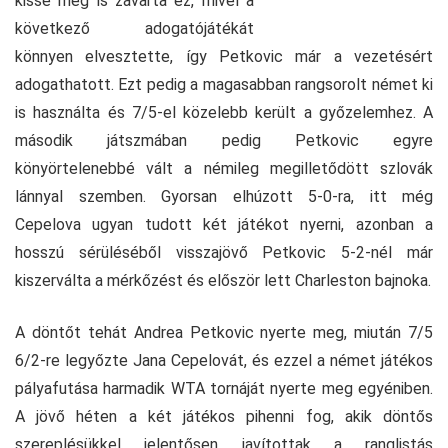
kissé meg is zavarta ez, mivel a
következő adogatójátékát
könnyen elvesztette, így Petkovic már a vezetésért
adogathatott. Ezt pedig a magasabban rangsorolt német ki
is használta és 7/5-el közelebb került a győzelemhez. A
második játszmában pedig Petkovic egyre
könyörtelenebbé vált a némileg megilletődött szlovák
lánnyal szemben. Gyorsan elhúzott 5-0-ra, itt még
Cepelova ugyan tudott két játékot nyerni, azonban a
hosszú sérüléséből visszajövő Petkovic 5-2-nél már
kiszerválta a mérkőzést és először lett Charleston bajnoka.
A döntőt tehát Andrea Petkovic nyerte meg, miután 7/5
6/2-re legyőzte Jana Cepelovát, és ezzel a német játékos
pályafutása harmadik WTA tornáját nyerte meg egyéniben.
A jövő héten a két játékos pihenni fog, akik döntős
szereplésükkel jelentősen javítottak a ranglistás