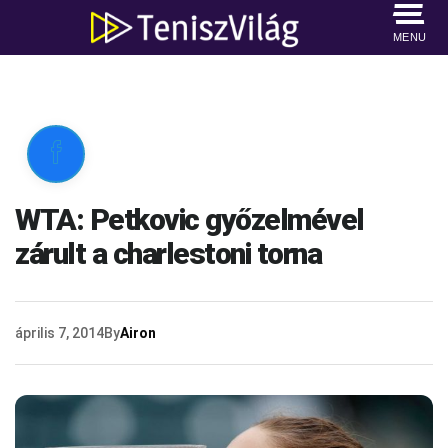
MENU

WTA: Petkovic győzelmével
zárult a charlestoni torna
április 7, 2014
By
Airon