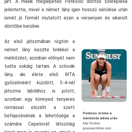
járt. A másik meglepetés Petkovic döntős szereplése
jelentette, mivel a német lány igen hosszú sérülése után
ismét jó formát mutatott ezen a versenyen és sikerült
döntőbe kerülnie.
Az első játszmában rögtön a
német lány kezdte brékkel a
mérkőzést, azonban előnyét nem
tudta sokáig tartani. A szlovák
lány, aki élete első WTA
győzelméért küzdött, 5-4-nél
játszma labdához is jutott,
azonban egy könnyed tenyeres
rontással elszállt a szett
Petkovic öröme a
befejezésének a lehetősége a
mérkőzés labda után
számára. Cepelovát látszólag
Kép forrása:
greenwichtime.com