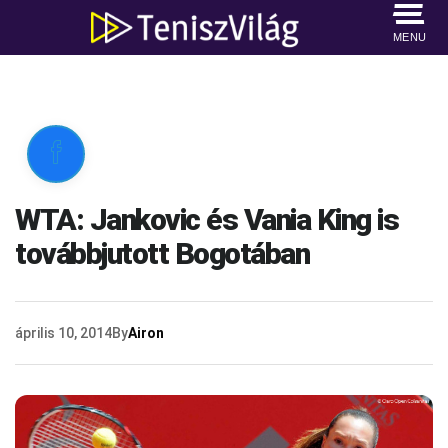
MENU

WTA: Jankovic és Vania King is
továbbjutott Bogotában
április 10, 2014
By
Airon