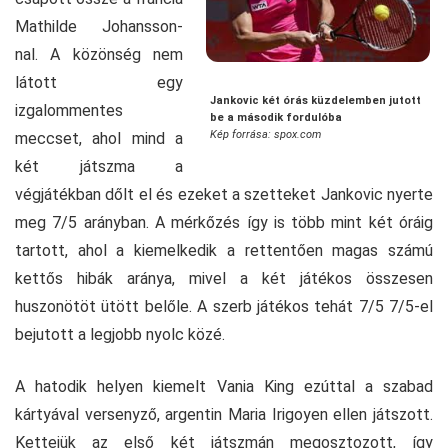
Mathilde Johansson-
nal. A közönség nem
látott egy
Jankovic két órás küzdelemben jutott
izgalommentes
be a második fordulóba
Kép forrása: spox.com
meccset, ahol mind a
két játszma a
végjátékban dőlt el és ezeket a szetteket Jankovic nyerte
meg 7/5 arányban. A mérkőzés így is több mint két óráig
tartott, ahol a kiemelkedik a rettentően magas számú
kettős hibák aránya, mivel a két játékos összesen
huszonötöt ütött belőle. A szerb játékos tehát 7/5 7/5-el
bejutott a legjobb nyolc közé.
A hatodik helyen kiemelt Vania King ezúttal a szabad
kártyával versenyző, argentin Maria Irigoyen ellen játszott.
Kettejük az első két játszmán megosztozott, így